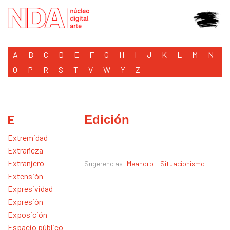
A
B
C
D
E
F
G
H
I
J
K
L
M
N
O
P
R
S
T
V
W
Y
Z
E
Edición
Extremidad
Extrañeza
Extranjero
Sugerencias:
Meandro
Situacionismo
Extensión
Expresividad
Expresión
Exposición
Espacio público