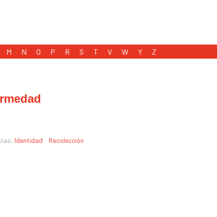
M
N
O
P
R
S
T
V
W
Y
Z
ermedad
cias:
Identidad
Recolección