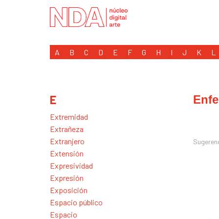
A
B
C
D
E
F
G
H
I
J
K
L
E
Enf
Extremidad
Extrañeza
Extranjero
Sugeren
Extensión
Expresividad
Expresión
Exposición
Espacio público
Espacio