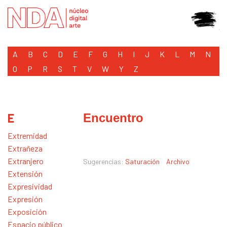
A
B
C
D
E
F
G
H
I
J
K
L
M
N
O
P
R
S
T
V
W
Y
Z
E
Encuentro
Extremidad
Extrañeza
Extranjero
Sugerencias:
Saturación
Archivo
Extensión
Expresividad
Expresión
Exposición
Espacio público