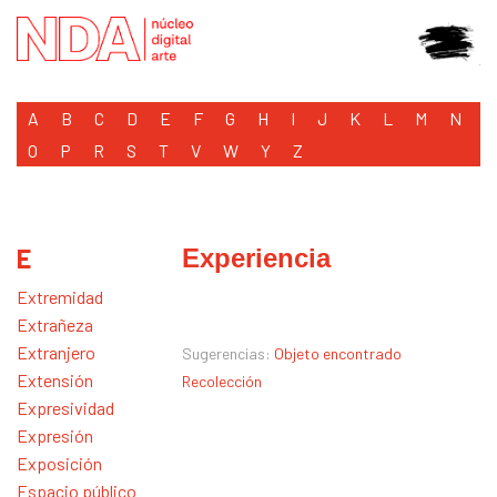
A
B
C
D
E
F
G
H
I
J
K
L
M
N
O
P
R
S
T
V
W
Y
Z
E
Experiencia
Extremidad
Extrañeza
Extranjero
Sugerencias:
Objeto encontrado
Extensión
Recolección
Expresividad
Expresión
Exposición
Espacio público