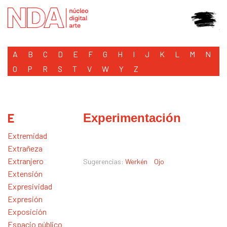
A
B
C
D
E
F
G
H
I
J
K
L
M
N
O
P
R
S
T
V
W
Y
Z
E
Experimentación
Extremidad
Extrañeza
Extranjero
Sugerencias:
Werkén
Ojo
Extensión
Expresividad
Expresión
Exposición
Espacio público