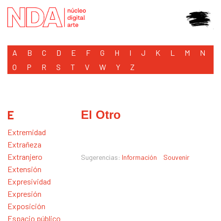
A
B
C
D
E
F
G
H
I
J
K
L
M
N
O
P
R
S
T
V
W
Y
Z
E
El Otro
Extremidad
Extrañeza
Extranjero
Sugerencias:
Información
Souvenir
Extensión
Expresividad
Expresión
Exposición
Espacio público