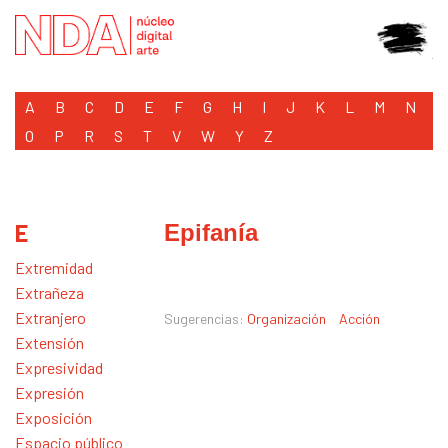
A
B
C
D
E
F
G
H
I
J
K
L
M
N
O
P
R
S
T
V
W
Y
Z
E
Epifanía
Extremidad
Extrañeza
Extranjero
Sugerencias:
Organización
Acción
Extensión
Expresividad
Expresión
Exposición
Espacio público