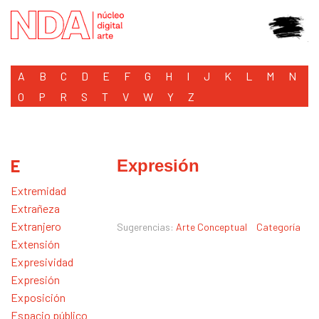
A
B
C
D
E
F
G
H
I
J
K
L
M
N
O
P
R
S
T
V
W
Y
Z
E
Expresión
Extremidad
Extrañeza
Extranjero
Sugerencias:
Arte Conceptual
Categoría
Extensión
Expresividad
Expresión
Exposición
Espacio público