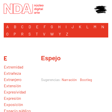
A
B
C
D
E
F
G
H
I
J
K
L
M
N
O
P
R
S
T
V
W
Y
Z
E
Espejo
Extremidad
Extrañeza
Extranjero
Sugerencias:
Narración
Bootleg
Extensión
Expresividad
Expresión
Exposición
Espacio público