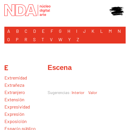
A
B
C
D
E
F
G
H
I
J
K
L
M
N
O
P
R
S
T
V
W
Y
Z
E
Escena
Extremidad
Extrañeza
Extranjero
Sugerencias:
Interior
Valor
Extensión
Expresividad
Expresión
Exposición
Espacio público